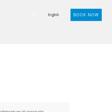
BOOK NOW
English
ondimentum id venenatis.