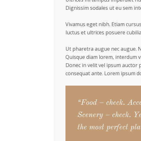
Dignissim sodales ut eu sem inte
Vivamus eget nibh. Etiam cursus 
luctus et ultrices posuere cubilia
Ut pharetra augue nec augue. Nam
Quisque diam lorem, interdum vit
Donec in velit vel ipsum auctor 
consequat ante. Lorem ipsum dol
“Food – check. Acc
Scenery – check. Ye
the most perfect pla