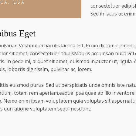
CA, USA
consectetuer adipis
Sed in lacus ut enim 
pibus Eget
pulvinar. Vestibulum iaculis lacinia est. Proin dictum elemen
or sit amet, consectetuer adipisMauris accumsan nulla vel d
is. In pede mi, aliquet sit amet, euismod in,auctor ut, ligula
is, lobortis dignissim, pulvinar ac, lorem.
ttis euismod purus. Sed ut perspiciatis unde omnis iste natu
um, totam rem aperiam,eaque ipsa quae ab illo inventore ve
o. Nemo enim ipsam voluptatem quia voluptas sit aspernatur 
 qui ratione voluptatem sequi nesciunt.