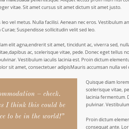
ger vitae. Sit amet cursus sit amet dictum sit amet justo.
leo vel metus. Nulla facilisi. Aenean nec eros. Vestibulum an
 Curae; Suspendisse sollicitudin velit sed leo.
 elit agna,endrerit sit amet, tincidunt ac, viverra sed, nul
ae,dapibus ac, scelerisque vitae, pede. Donec eget tellus n
pulvinar. Vestibulum iaculis lacinia est. Proin dictum elemen
or sit amet, consectetuer adipisMauris accumsan nulla vel 
Quisque diam lorem,
scelerisque vitae, p
ommodation – check.
lacinia fermentum. D
pulvinar. Vestibulum 
s I think this could be
ce to be in the world!”
Proin dictum elemen
consequat ante. Lor